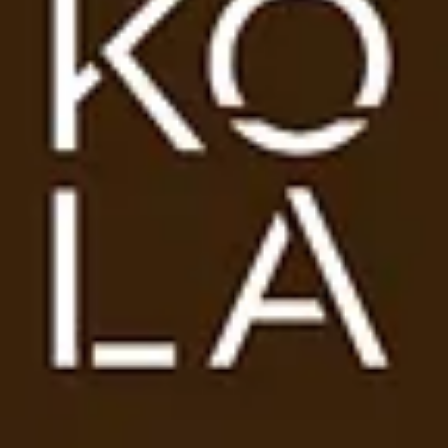
té intellectuelle
ite (textes, images, vidéos, flash, etc.) sont protégés par la loi françai
onales. Ils ne peuvent être ni reproduits, ni republiés, ni modifiés sans 
 mise en page et tout élément, marque commerciale, logo et nom de dom
slation pertinente en matière de propriété intellectuelle et appartient à l
à tout tiers ayant obtenu les autorisations nécessaires de la Société.
 reproduire, modifier, télécharger, transmettre ou radiodiffuser de quelqu
rtie des éléments de ce site (y compris les graphismes, images, vidéos
ns l'autorisation formelle de la Société. Vous devez soumettre toute d
onnée de la Société. Toute copie agréée de tout ou partie du présent s
opie appartiennent à la Société.
tion constitue une violation de la législation sur les droits de propriété i
ntreprendre des actions judiciaires contre vous pour toute atteinte à ses
es communiquées par le biais du présent site web sont soumises à la po
ivée et de cookies.
corriger, à tout moment et sans préavis, le contenu du site.
 la plus grande exactitude les produits vendus sur le site et à assurer
 qui y sont diffusées. Toutefois, SOKOLA ne peut garantir l'exactitude, l
tion sur ce site.