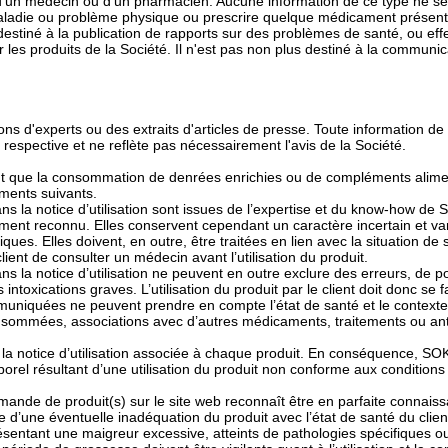
d'un médecin ou d'un pharmacien. Aucune information de ce type ne ser
aladie ou problème physique ou prescrire quelque médicament présenté
destiné à la publication de rapports sur des problèmes de santé, ou eff
r les produits de la Société. Il n'est pas non plus destiné à la communi
ons d'experts ou des extraits d'articles de presse. Toute information de
n respective et ne reflète pas nécessairement l'avis de la Société.
ient que la consommation de denrées enrichies ou de compléments alime
éments suivants.
ns la notice d’utilisation sont issues de l’expertise et du know-how d
ement reconnu. Elles conservent cependant un caractère incertain et vari
ues. Elles doivent, en outre, être traitées en lien avec la situation de
client de consulter un médecin avant l’utilisation du produit.
s la notice d’utilisation ne peuvent en outre exclure des erreurs, de p
 intoxications graves. L’utilisation du produit par le client doit donc se
muniquées ne peuvent prendre en compte l’état de santé et le context
onsommées, associations avec d’autres médicaments, traitements ou a
 la notice d’utilisation associée à chaque produit. En conséquence, S
el résultant d’une utilisation du produit non conforme aux conditions 
mande de produit(s) sur le site web reconnaît être en parfaite connais
’une éventuelle inadéquation du produit avec l’état de santé du client
 présentant une maigreur excessive, atteints de pathologies spécifiques 