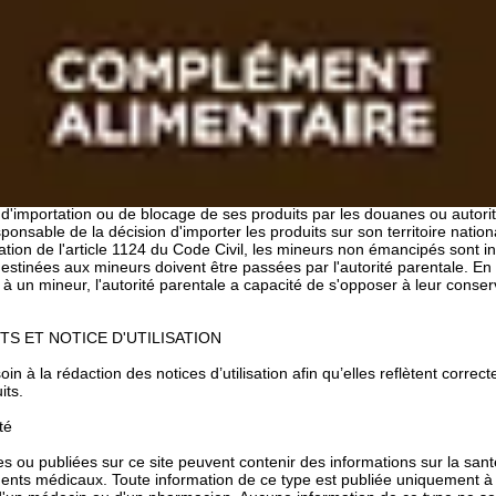
ne toute responsabilité pour :
 ou omission portant sur des informations disponibles sur le site,
ntrusion frauduleuse d'un tiers ayant entraîné une modification des inf
mages, directs ou indirects, quelles qu'en soient les causes, origine
de quiconque au site, ou de l'impossibilité d'y accéder, de l'utilisation 
ovenant directement ou indirectement de ce dernier.
nsabilité pour tous dommages indirects du fait des présentes, perte d'
 frais. En cas de dommage direct, la responsabilité de SOKOLA est 
pour responsable de l'inexécution ou de la mauvaise exécution du cont
et insurmontable d'un tiers au contrat, ou de faute du client. SOKOLA d
 d'importation ou de blocage de ses produits par les douanes ou autori
ponsable de la décision d'importer les produits sur son territoire nation
ion de l'article 1124 du Code Civil, les mineurs non émancipés sont i
tinées aux mineurs doivent être passées par l'autorité parentale. En c
à un mineur, l'autorité parentale a capacité de s'opposer à leur conser
TS ET NOTICE D'UTILISATION
n à la rédaction des notices d’utilisation afin qu’elles reflètent corre
its.
té
s ou publiées sur ce site peuvent contenir des informations sur la sant
ents médicaux. Toute information de ce type est publiée uniquement à t